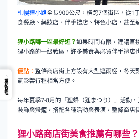
札幌狸小路
全長900公尺，橫跨7個街區，從
食餐廳、藥妝店、伴手禮店、特色小店，甚至
狸小路哪一區最好逛？
如果時間有限，建議直接
狸小路的一級戰區，許多美食與必買伴手禮店
優點：
整條商店街上方設有大型遮雨棚，冬天
→
氣影響行程相當方便。
重點整理
每年夏季7-8月的「狸祭（狸まつり）」活動
裝飾與燈籠，搭配各種活動與表演，整條商店
狸小路商店街美食推薦有哪些？