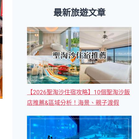
最新旅遊文章
【2026聖淘沙住宿攻略】10個聖淘沙飯
店推薦&區域分析！海景、親子渡假