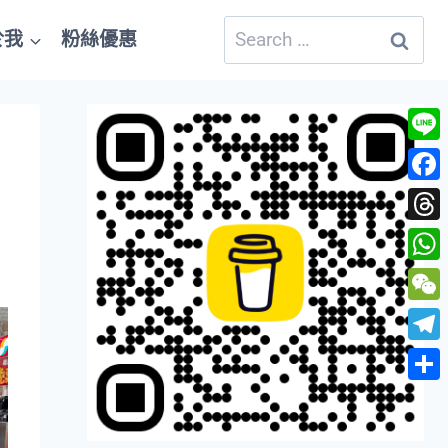
Search
於我
粉絲優惠
for:
Line
Fac
Thre
Wha
WeC
Tele
Shar