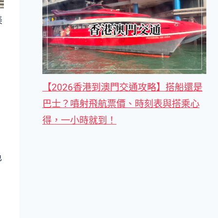
美
【2026香港到澳門交通攻略】搭船還是
巴士？噴射飛航票價、時刻表與搭乘心
得，一小時就到！
色