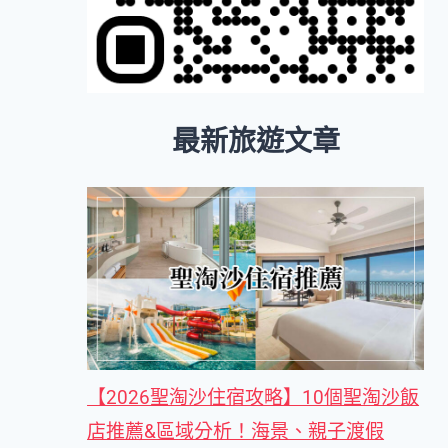
最新旅遊文章
【2026聖淘沙住宿攻略】10個聖淘沙飯
店推薦&區域分析！海景、親子渡假