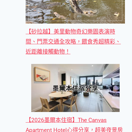
【砂拉越】美里動物奇幻樂園表演時
間、門票交通全攻略，餵食秀超精彩、
近距離接觸動物！
【2026墨爾本住宿】The Canvas
Apartment Hotel心得分享，超美夜景房