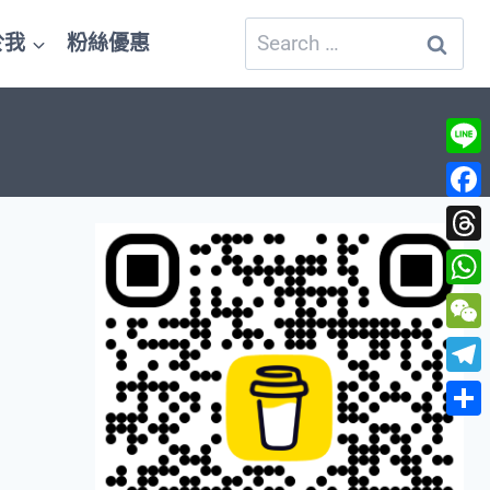
Search
於我
粉絲優惠
for:
Line
Fac
Thre
Wha
WeC
Tele
Shar