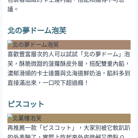
議。
北の夢ドーム泡芙
喜歡豐富層次的人可以試試「北の夢ドーム」泡
芙，酥脆微甜的菠蘿酥皮外層，搭配雙重內餡，
濃郁滑順的卡士達醬與北海道鮮奶油，餡料多到
直接滿出來，一口咬下超過癮！
ピスコット
再推薦一款「ピスコット」，大家別被它軟趴趴
的外表騙了，實際上吃起來外皮微鹹又帶點 Q