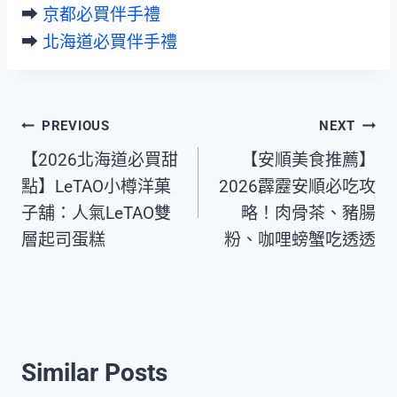
➡︎
京都必買伴手禮
➡︎
北海道必買伴手禮
Post
PREVIOUS
NEXT
【2026北海道必買甜
【安順美食推薦】
navigation
點】LeTAO小樽洋菓
2026霹靂安順必吃攻
子舖：人氣LeTAO雙
略！肉骨茶、豬腸
層起司蛋糕
粉、咖哩螃蟹吃透透
Similar Posts