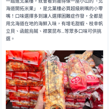
一踏進北菓樓，就會看到擺得像一座小山的「北
海道開拓米果」，是北菓樓必買超級刷嘴的小零
嘴！口味選擇多到讓人選擇困難症作發，全都是
用北海道在地的海鮮入味，有增毛甜蝦、枝幸帆
立貝、函館烏賊、襟裳昆布…等眾多口味可供挑
選。