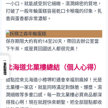
一小口，就能感受到它細緻、濕潤綿密的質地，
打破了一般年輪蛋糕容易乾口卡喉嚨的印象，乳
香與蛋香都非常濃郁。
保存期限大約有約14至20天，帶回去辦公室當
下午茶，或是買回國送人都很完美！
→
重點整理
北海道北菓樓總結（個人心得）
甜點控來北海道小樽堺町通會幸福到瘋掉！光是
北菓樓一家店，就能同時滿足對酥脆、爆漿、濕
潤細緻等多重口感，每一款北菓樓必買商品都深
得我心啊！現在就趕快來朝聖，把全部甜點都收