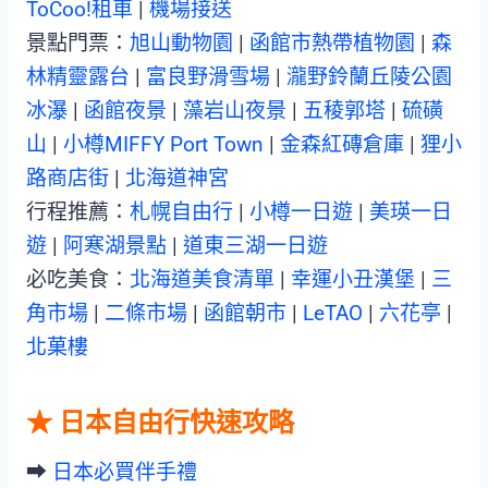
ToCoo!租車
|
機場接送
景點門票：
旭山動物園
|
函館市熱帶植物園
|
森
林精靈露台
|
富良野滑雪場
|
瀧野鈴蘭丘陵公園
冰瀑
|
函館夜景
|
藻岩山夜景
|
五稜郭塔
|
硫磺
山
|
小樽MIFFY Port Town
|
金森紅磚倉庫
|
狸小
路商店街
|
北海道神宮
行程推薦：
札幌自由行
|
小樽一日遊
|
美瑛一日
遊
|
阿寒湖景點
|
道東三湖一日遊
必吃美食：
北海道美食清單
|
幸運小丑漢堡
|
三
角市場
|
二條市場
|
函館朝市
|
LeTAO
|
六花亭
|
北菓樓
★ 日本自由行快速攻略
➡︎
日本必買伴手禮