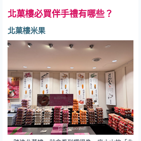
北菓樓必買伴手禮有哪些？
北菓樓米果