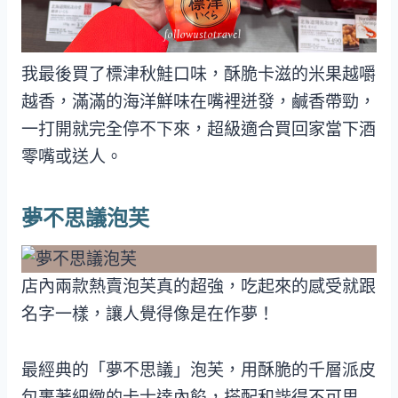
我最後買了標津秋鮭口味，酥脆卡滋的米果越嚼
越香，滿滿的海洋鮮味在嘴裡迸發，鹹香帶勁，
一打開就完全停不下來，超級適合買回家當下酒
零嘴或送人。
夢不思議泡芙
店內兩款熱賣泡芙真的超強，吃起來的感受就跟
名字一樣，讓人覺得像是在作夢！
最經典的「夢不思議」泡芙，用酥脆的千層派皮
包裹著細緻的卡士達內餡，搭配和諧得不可思