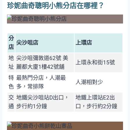
珍妮曲奇聰明小熊分店在哪裡？
分
尖沙咀店
上環店
店
地
尖沙咀彌敦道62號 美
上環永和街15號
址
麗都大廈1樓42號舖
特
最熱門分店，人潮最
人潮相對少
色
多，常排隊
交
地鐵尖沙咀站D出口，
地鐵上環站E2出
通
步行約1分鐘
口，步行約2分鐘