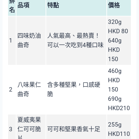
排
品項
特點
價格
名
320g
HKD 80
四味奶油
人氣最高、最熱賣！
1
640g
曲奇
可以一次吃到4種口味
HKD
150
460g
HKD
八味果仁
含多種堅果，口感硬
2
150
曲奇
脆
690g
HKD210
夏威夷果
255g
3
仁可可脆
可可和堅果香氣十足
HKD110
片