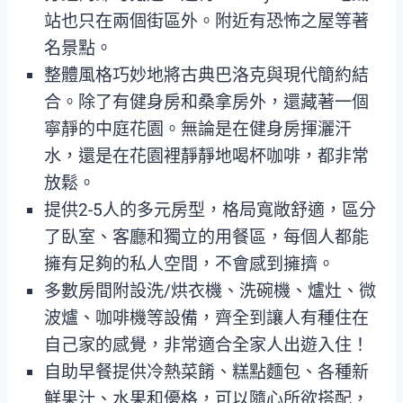
站也只在兩個街區外。附近有恐怖之屋等著
名景點。
整體風格巧妙地將古典巴洛克與現代簡約結
合。除了有健身房和桑拿房外，還藏著一個
寧靜的中庭花園。無論是在健身房揮灑汗
水，還是在花園裡靜靜地喝杯咖啡，都非常
放鬆。
提供2-5人的多元房型，格局寬敞舒適，區分
了臥室、客廳和獨立的用餐區，每個人都能
擁有足夠的私人空間，不會感到擁擠。
多數房間附設洗/烘衣機、洗碗機、爐灶、微
波爐、咖啡機等設備，齊全到讓人有種住在
自己家的感覺，非常適合全家人出遊入住！
自助早餐提供冷熱菜餚、糕點麵包、各種新
鮮果汁、水果和優格，可以隨心所欲搭配，