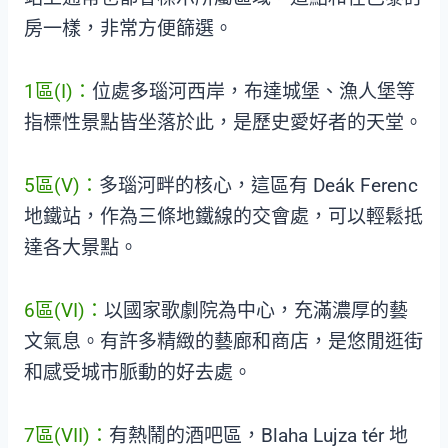
房一樣，非常方便篩選。
1區(I)：
位處多瑙河西岸，布達城堡、漁人堡等
指標性景點皆坐落於此，是歷史愛好者的天堂。
5區(V)：
多瑙河畔的核心，這區有 Deák Ferenc
地鐵站，作為三條地鐵線的交會處，可以輕鬆抵
達各大景點。
6區(VI)：
以國家歌劇院為中心，充滿濃厚的藝
文氣息。有許多精緻的藝廊和商店，是悠閒逛街
和感受城市脈動的好去處。
7區(VII)：
有熱鬧的酒吧區，Blaha Lujza tér 地