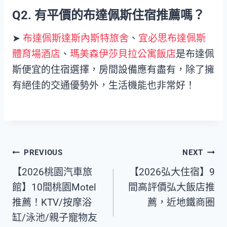
Q2.
有
平價的
布達佩斯住宿推薦嗎？
➤
布達佩斯達斯內斯特旅舍
、
宜必思布達佩斯
體育場酒店
、
瑪美森伊莎貝拉公寓飯店
是布達佩
斯便宜的住宿選擇，房間設備應有盡有，除了擁
有絕佳的交通優勢外，生活機能也非常好！
Post
PREVIOUS
NEXT
【2026桃園汽車旅
【2026弘大住宿】9
navigation
館】10間桃園Motel
間高評價弘大飯店推
推薦！KTV/按摩浴
薦，近地鐵商圈
缸/泳池/親子寵物友