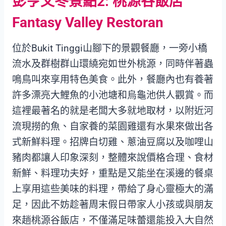
彭亨文冬景點2: 桃源谷飯店
Fantasy Valley Restoran
位於Bukit Tinggi山腳下的景觀餐廳，一旁小橋
流水及群樹群山環繞宛如世外桃源，同時伴著蟲
鳴鳥叫來享用特色美食。此外，餐廳內也有養著
許多漂亮大鯉魚的小池塘和烏龜池供人觀賞。而
這裡最著名的就是老闆大多就地取材，以附近河
流現撈的魚、自家養的菜園雞還有水果來做出各
式新鮮料理。招牌白切雞、蔥油豆腐以及咖哩山
豬肉都讓人印象深刻，整體來說價格合理、食材
新鮮、料理功夫好，重點是又能坐在溪邊的餐桌
上享用這些美味的料理，帶給了身心靈極大的滿
足，因此不妨趁著周末假日帶家人小孩或與朋友
來趟桃源谷飯店，不僅滿足味蕾還能投入大自然