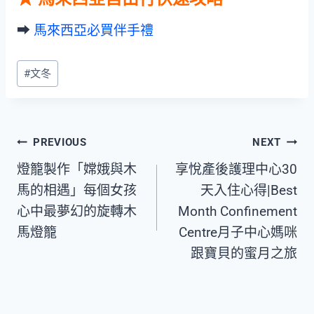
➡︎
馬來西亞必買伴手禮
Post
#
文冬
Tags:
Post
PREVIOUS
NEXT
燈籠製作「嫦娥與木
享悅產後護理中心30
navigation
馬的相遇」每個女孩
天入住心得|Best
心中最夢幻的旋轉木
Month Confinement
馬燈籠
Centre月子中心媽咪
跟寶貝的蜜月之旅