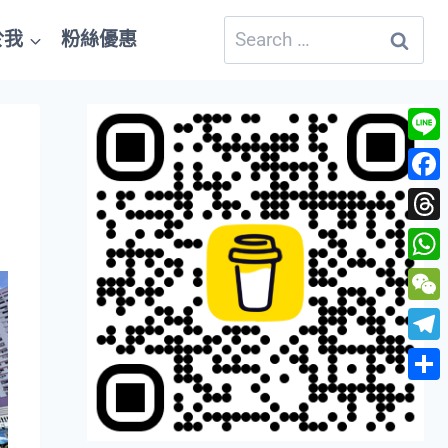
Search
於我
粉絲優惠
for:
Line
Fac
Thre
Wha
WeC
Tele
Shar