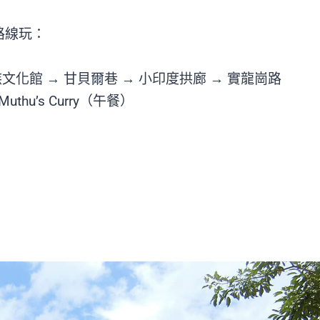
路線玩：
文化館 → 甘貝爾巷 → 小印度拱廊 → 實龍崗路
uthu’s Curry（午餐）