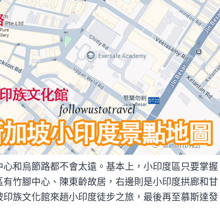
中心和烏節路都不會太遠。基本上，小印度區只要掌握
區有竹腳中心、陳東齡故居，右邊則是小印度拱廊和甘
坡印族文化館來趟小印度徒步之旅，最後再至慕斯達發