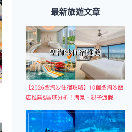
最新旅遊文章
【2026聖淘沙住宿攻略】10個聖淘沙飯
店推薦&區域分析！海景、親子渡假