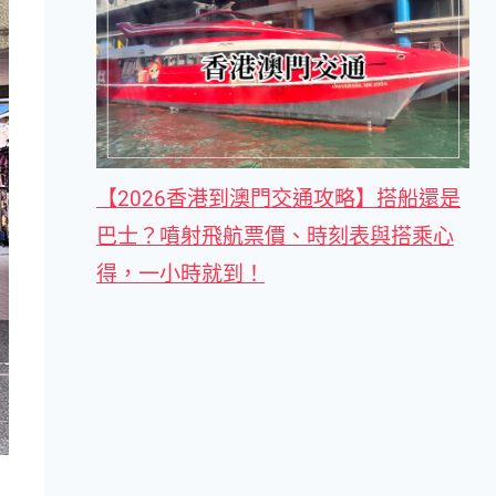
【2026香港到澳門交通攻略】搭船還是
巴士？噴射飛航票價、時刻表與搭乘心
得，一小時就到！