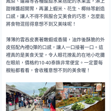
鳳梨、蓮霧等各種酸甜水果搭配的水果盅，淋上
甜辣醬超開胃，再灑上蝦米、花生、椰絲等創造
口感，讓人不得不佩服合艾美食的巧思，怎麼能
將食物混搭得意想不到又美味呢！
薄薄的雲吞皮裹著嫩蝦或香腸，油炸後酥脆的外
皮搭配內裡Q彈的口感，讓人一口接著一口。這
裡真的是美食天堂，令人眼花撩亂的在地小吃攤
在眼前，價格約10-40泰銖非常便宜。一定要每
艘船都看看，會收穫意想不到的美食喔！