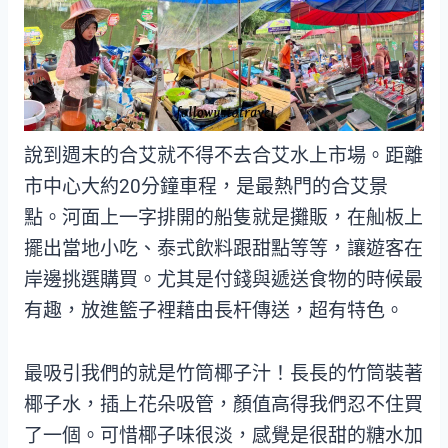
說到週末的合艾就不得不去合艾水上市場。距離
市中心大約20分鐘車程，是最熱門的合艾景
點。河面上一字排開的船隻就是攤販，在舢板上
擺出當地小吃、泰式飲料跟甜點等等，讓遊客在
岸邊挑選購買。尤其是付錢與遞送食物的時候最
有趣，放進籃子裡藉由長杆傳送，超有特色。
最吸引我們的就是竹筒椰子汁！長長的竹筒裝著
椰子水，插上花朵吸管，顏值高得我們忍不住買
了一個。可惜椰子味很淡，感覺是很甜的糖水加