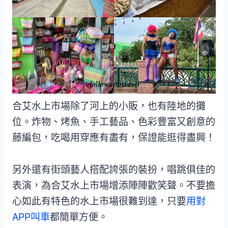
合艾水上市場除了河上的小販，也有陸地的攤
位。炸物、烤魚、手工藝品、色彩豐富又創意的
藤編包，吃喝用穿應有盡有，保證能逛得盡興！
另外還有街頭藝人搭配誇張的裝扮，唱跳俱佳的
表演，為合艾水上市場增添陣陣歡笑聲。不要擔
心如此有特色的水上市場很難到達，只要
用對
APP叫車
都簡單方便。