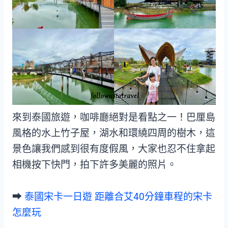
來到泰國旅遊，咖啡廳絕對是看點之一！巴厘島
風格的水上竹子屋，湖水和環繞四周的樹木，這
景色讓我們感到很有度假風，大家也忍不住拿起
相機按下快門，拍下許多美麗的照片。
➡︎
泰國宋卡一日遊 距離合艾40分鐘車程的宋卡
怎麼玩