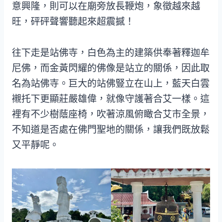
意興隆，則可以在廟旁放長鞭炮，象徵越來越
旺，砰砰聲響聽起來超震撼！
往下走是站佛寺，白色為主的建築供奉著釋迦牟
尼佛，而金黃閃耀的佛像是站立的關係，因此取
名為站佛寺。巨大的站佛豎立在山上，藍天白雲
襯托下更顯莊嚴雄偉，就像守護著合艾一樣。這
裡有不少樹蔭座椅，吹著涼風俯瞰合艾市全景，
不知道是否處在佛門聖地的關係，讓我們既放鬆
又平靜呢。