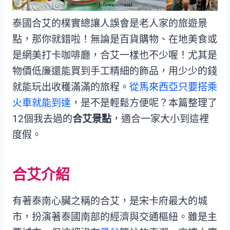
泰國合艾的樸實總讓人誤會是老人家的旅遊景
點，那你就錯啦！無論是百貨購物、在地美食或
是網美打卡咖啡廳，合艾一樣也不少喔！尤其是
物價低廉還能買到手工精細的飾品，用少少的錢
就能玩出收穫滿滿的旅程。
從馬來西亞只要搭乘
火車就能到達
，是不是輕鬆方便呢？本篇整理了
12個我去過的
合艾景點
，適合一家大小到這裡
度假。
合艾介紹
有著泰南心臟之稱的合艾，是宋卡府最大的城
市，扮演著泰國南部的經濟與交通樞紐。雖是主