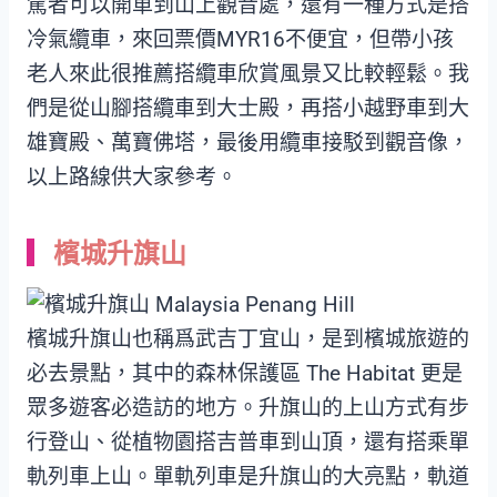
駕者可以開車到山上觀音處，還有一種方式是搭
冷氣纜車，來回票價MYR16不便宜，但帶小孩
老人來此很推薦搭纜車欣賞風景又比較輕鬆。我
們是從山腳搭纜車到大士殿，再搭小越野車到大
雄寶殿、萬寶佛塔，最後用纜車接駁到觀音像，
以上路線供大家參考。
檳城升旗山
檳城升旗山也稱爲武吉丁宜山，是到檳城旅遊的
必去景點，其中的森林保護區 The Habitat 更是
眾多遊客必造訪的地方。升旗山的上山方式有步
行登山、從植物園搭吉普車到山頂，還有搭乘單
軌列車上山。單軌列車是升旗山的大亮點，軌道