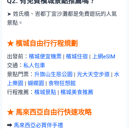
Q2.
有免費檳城景點推薦嗎？
➤
姓氏橋、峇都丁宜沙灘都是免費遊玩的人氣
景點。
★ 檳城自由行行程規劃
出發前：
檳城便宜機票
|
檳城住宿
|
上網eSIM
交通：
私人包車
景點門票：
升旗山生態公園
|
光大天空步道
|
水
上樂園
|
蝴蝶園
|
食物狂想館
行程推薦：
檳城景點
|
檳城美食推薦
★ 馬來西亞自由行快速攻略
➡︎
馬來西亞必買伴手禮