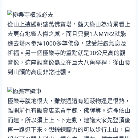
從山上遠觀眺望萬佛寶塔，藍天綠山為背景看上
去更有地靈人傑之感，而且只要1人MYR2就能
進去塔內參拜1000多尊佛像，感受莊嚴氣息及
祈福。另一個極樂寺的重點就是30公尺高的觀
音像，這座觀音像矗立在巨大八角亭裡，從山腰
到山頭的高度非常壯觀。
極樂寺腹地很大，雖然週遭有遮蔽物還是很熱，
離開前也有販賣店能買手鍊、佛牌等。這裡依山
而建，所以須上上下下走動，建議大家先登頂後
再一路逛下來。想鍛鍊腳力的可以步行上山，自