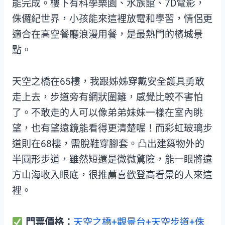
能完成。樓下有科學樂園、水族館、7D電影，
侏儸紀世界，小孩能來這裡放電和學習，情侶更
適合在高空餐廳浪漫用餐，是最熱門的檳城景
點。
天空之橋在65樓，我跟姊姊穿戴安全護具勇敢
走上去，步道旁有網狀圍籬，感覺比較不害怕
了。不敢走的人可以像弟弟妹妹一樣在室內眺
望，也有望遠鏡能看得更清楚喔！而彩虹玻璃步
道則在68樓，需脫鞋穿腳套。凸出建築物外的
半圓形步道，雖然短還是微微驚險，能一眼將遠
方山海收入眼底，很推薦喜歡登高看景的人來這
裡。
門票價格：
天空之橋+觀景台+天空步道+侏