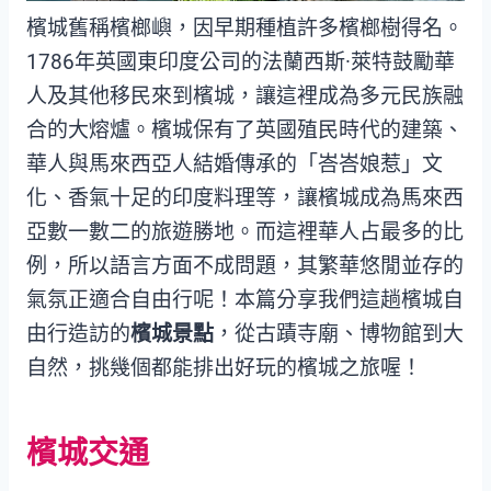
檳城舊稱檳榔嶼，因早期種植許多檳榔樹得名。
1786年英國東印度公司的法蘭西斯·萊特鼓勵華
人及其他移民來到檳城，讓這裡成為多元民族融
合的大熔爐。檳城保有了英國殖民時代的建築、
華人與馬來西亞人結婚傳承的「峇峇娘惹」文
化、香氣十足的印度料理等，讓檳城成為馬來西
亞數一數二的旅遊勝地。而這裡華人占最多的比
例，所以語言方面不成問題，其繁華悠閒並存的
氣氛正適合自由行呢！本篇分享我們這趟檳城自
由行造訪的
檳城景點
，從古蹟寺廟、博物館到大
自然，挑幾個都能排出好玩的檳城之旅喔！
檳城交通