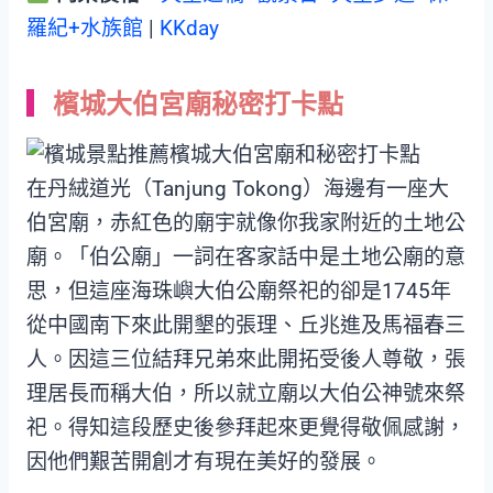
羅紀+水族館
|
KKday
檳城大伯宮廟秘密打卡點
在丹絨道光（Tanjung Tokong）海邊有一座大
伯宮廟，赤紅色的廟宇就像你我家附近的土地公
廟。「伯公廟」一詞在客家話中是土地公廟的意
思，但這座海珠嶼大伯公廟祭祀的卻是1745年
從中國南下來此開墾的張理、丘兆進及馬福春三
人。因這三位結拜兄弟來此開拓受後人尊敬，張
理居長而稱大伯，所以就立廟以大伯公神號來祭
祀。得知這段歷史後參拜起來更覺得敬佩感謝，
因他們艱苦開創才有現在美好的發展。