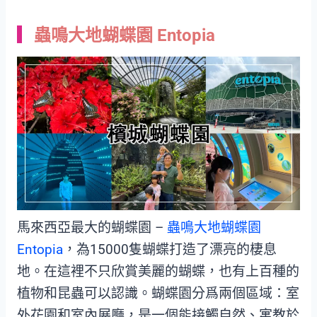
蟲鳴大地蝴蝶園 Entopia
馬來西亞最大的蝴蝶園 –
蟲鳴大地蝴蝶園
Entopia
，為15000隻蝴蝶打造了漂亮的棲息
地。在這裡不只欣賞美麗的蝴蝶，也有上百種的
植物和昆蟲可以認識。蝴蝶園分爲兩個區域：室
外花園和室內展廳，是一個能接觸自然、寓教於