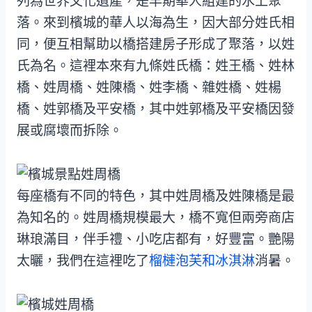
列為世界文化遺產，是早期華人組建的水上聚
落。來到檳城的華人以海為生，因大部分姓氏相
同，便互相幫助以橋搭建房子形成了聚落，以姓
氏為名。這裡本來有九條姓氏橋：姓王橋、姓林
橋、姓周橋、姓陳橋、姓李橋、雜姓橋、姓楊
橋、姓郭橋及平安橋，其中姓郭橋及平安橋因發
展或腐壞而拆除。
每座橋有不同的特色，其中姓周橋及姓陳橋是最
為知名的。姓周橋規模最大，橋不寬但兩旁商店
琳琅滿目，伴手禮、小吃店都有，好豐富。艷陽
太曬，我們在這裡吃了
榴槤泡芙和冰淇淋
消暑。