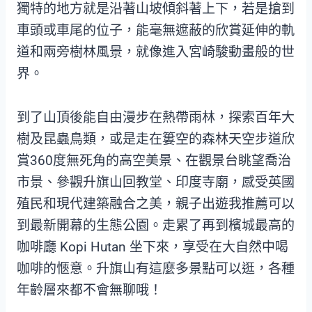
獨特的地方就是沿著山坡傾斜著上下，若是搶到
車頭或車尾的位子，能毫無遮蔽的欣賞延伸的軌
道和兩旁樹林風景，就像進入宮崎駿動畫般的世
界。
到了山頂後能自由漫步在熱帶雨林，探索百年大
樹及昆蟲鳥類，或是走在簍空的森林天空步道欣
賞360度無死角的高空美景、在觀景台眺望喬治
市景、參觀升旗山回教堂、印度寺廟，感受英國
殖民和現代建築融合之美，親子出遊我推薦可以
到最新開幕的生態公園。走累了再到檳城最高的
咖啡廳 Kopi Hutan 坐下來，享受在大自然中喝
咖啡的愜意。升旗山有這麼多景點可以逛，各種
年齡層來都不會無聊哦！