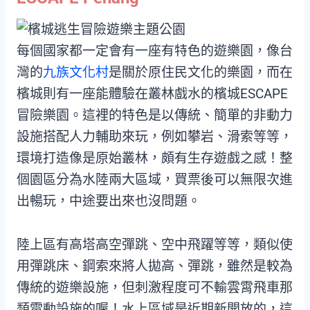
每個國家都一定會有一座有特色的遊樂園，像台
灣的
九族文化村
是關於原住民文化的樂園，而在
檳城則有一座能體驗在叢林戲水的檳城ESCAPE
冒險樂園。這裡的特色是以傳統、簡單的非動力
設施搭配人力輔助來玩，例如攀岩、滑索等等，
環境打造像是原始叢林，頗有生存遊戲之感！整
個園區分為水陸兩大區域，買票後可以無限次進
出暢玩，中途要出來也沒問題。
陸上區有高塔高空彈跳、空中飛躍等等，類似使
用彈跳床、鋼索來將人拋高、彈跳，雖然是較為
傳統的遊樂設施，但刺激程度可不輸雲霄飛車那
類電動設施的喔！水上區域是近期新開放的，這