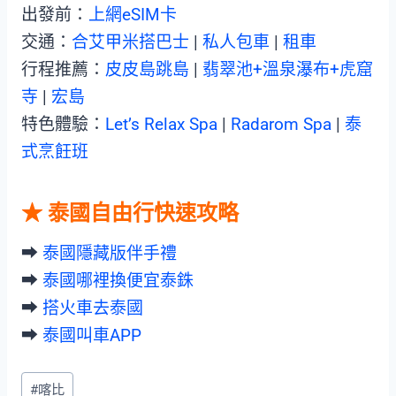
出發前：
上網eSIM卡
交通：
合艾甲米搭巴士
|
私人包車
|
租車
行程推薦：
皮皮島跳島
|
翡翠池+溫泉瀑布+虎窟
寺
|
宏島
特色體驗：
Let’s Relax Spa
|
Radarom Spa
|
泰
式烹飪班
★ 泰國自由行快速攻略
➡︎
泰國隱藏版伴手禮
➡︎
泰國哪裡換便宜泰銖
➡︎
搭火車去泰國
➡︎
泰國叫車APP
Post
#
喀比