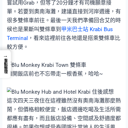
嘗試用Grab，但等了20分鐘才有司機願意接
單。若要到奧南海灘，建議直接到河岸週邊，有
很多雙條車前往。最後一天我們準備回合艾的時
候也是果斷叫雙條車到
甲米巴士站 Krabi Bus
Terminal
，看來這裡前往各地還是搭乘雙條車比
較方便。
→
重點整理
離開飯店前也不忘帶走一根香蕉，哈哈~
這次四天三夜住在這裡雖然沒有奧南海灘那麼熱
鬧，但價格相較便宜，飯店週邊吃喝及生活所需
都應有盡有，而且飯店設備、空間感及舒適度都
很棒。如果你想感受泰國喀比當地人的生活風