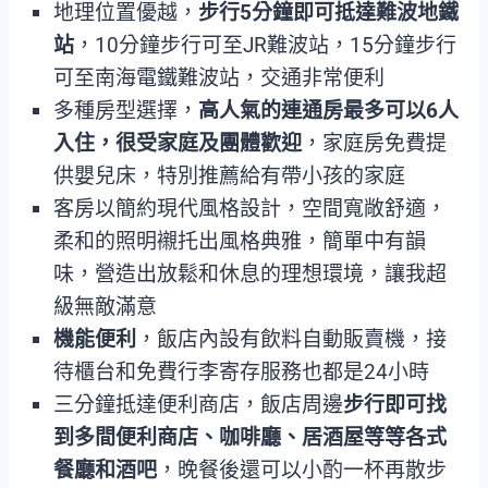
地理位置優越，
步行5分鐘即可抵達難波地鐵
站
，10分鐘步行可至JR難波站，15分鐘步行
可至南海電鐵難波站，交通非常便利
多種房型選擇，
高人氣的連通房最多可以6人
入住，很受家庭及團體歡迎
，家庭房免費提
供嬰兒床，特別推薦給有帶小孩的家庭
客房以簡約現代風格設計，空間寬敞舒適，
柔和的照明襯托出風格典雅，簡單中有韻
味，營造出放鬆和休息的理想環境，讓我超
級無敵滿意
機能便利
，飯店內設有飲料自動販賣機，接
待櫃台和免費行李寄存服務也都是24小時
三分鐘抵達便利商店，飯店周邊
步行即可找
到多間便利商店、咖啡廳、居酒屋等等各式
餐廳和酒吧
，晚餐後還可以小酌一杯再散步