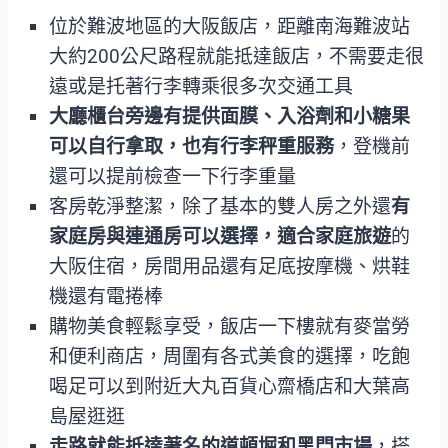
位於難波地區的大阪飯店，距離南海難波站
大約200公尺路程就能抵達飯店，不需要走很
遠或是托著行李轉乘很多次交通工具
大廳櫃台旁邊有提供面膜、入浴劑和小糖果
可以自行拿取，也有行李秤重服務
，登機前
還可以提前檢查一下行李重量
客房乾淨整潔，除了基本的雙人房之外還
有
家庭房與連通房可以選擇，適合家庭旅遊
的
大阪住宿，房間用品還有足底按摩機、烘鞋
機還有電捲棒
購物美食輕鬆享受，飯店一下樓就有麥當勞
和便利商店，周圍有各式美食的選擇，吃飽
喝足可以到附近大丸百貨心齋橋店和大葉高
島屋逛逛
走路就能抵達著名的道頓堀和黑門市場
，搭