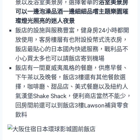
景以及浴室美景房，選擇奢華的
浴室美景房
可以一邊泡澡品酒一邊細細品嚐主題樂園璀
璨燈光照亮的迷人夜景
飯店的設施與服務豐富，健身房24小時都開
放使用，客房樓層有也附設投幣式洗衣房，
飯店最貼心的日本國內快遞服務，戰利品不
小心買太多也可以請飯店寄到機場
飯店有一間夏威夷風格的餐廳，供應早餐、
下午茶以及晚餐，飯店3樓還有其他餐飲選
擇，咖啡廳、甜品店、美式餐廳以及紐約人
氣漢堡Shake Shack，便利商店當然不能少，
回房間前還可以到飯店3樓Lawson補貨零食
飲料