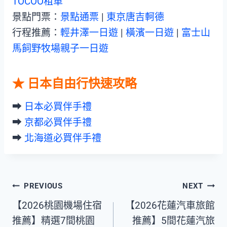
TOCOO租車
景點門票：
景點通票
|
東京唐吉軻德
行程推薦：
輕井澤一日遊
|
橫濱一日遊
|
富士山
馬飼野牧場親子一日遊
★ 日本自由行快速攻略
➡︎
日本必買伴手禮
➡︎
京都必買伴手禮
➡︎
北海道必買伴手禮
Post
PREVIOUS
NEXT
【2026桃園機場住宿
【2026花蓮汽車旅館
navigation
推薦】精選7間桃園
推薦】5間花蓮汽旅