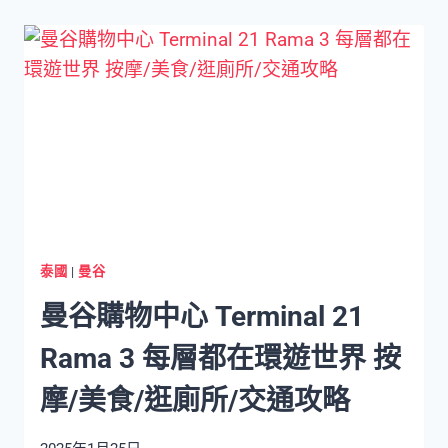
上
市
場】
大
林
江
水
上
市
場
吃
泰國
|
曼谷
喝
曼谷購物中心 Terminal 21
搭
船
Rama 3 每層都在環遊世界 按
體
驗
摩/美食/逛廁所/交通攻略
在
地