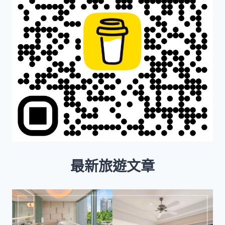
瀑
布
+虎
窟
寺
登
頂
眺
望
美
景
最新旅遊文章