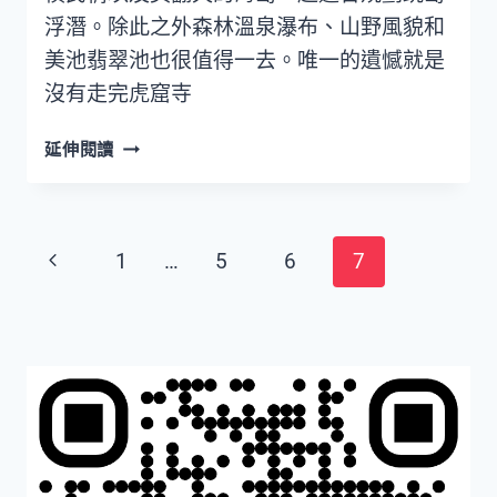
TO
浮潛。除此之外森林溫泉瀑布、山野風貌和
KRABI
美池翡翠池也很值得一去。唯一的遺憾就是
沒有走完虎窟寺
【喀
延伸閱讀
比
景
點】
Page
喀
Previous
1
…
5
6
7
比
navigation
Page
一
日
遊
翡
翠
池
+溫
泉