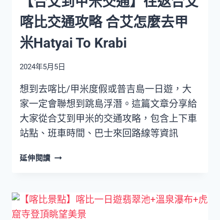
【合艾到甲米交通】往返合艾
湖
喀比交通攻略 合艾怎麼去甲
景
旋
米Hatyai To Krabi
轉
木
2024年5月5日
馬
好
想到去喀比/甲米度假或普吉島一日遊，大
少
家一定會聯想到跳島浮潛。這篇文章分享給
女
心
大家從合艾到甲米的交通攻略，包含上下車
站點、班車時間、巴士來回路線等資訊
【合
延伸閱讀
艾
到
甲
米
交