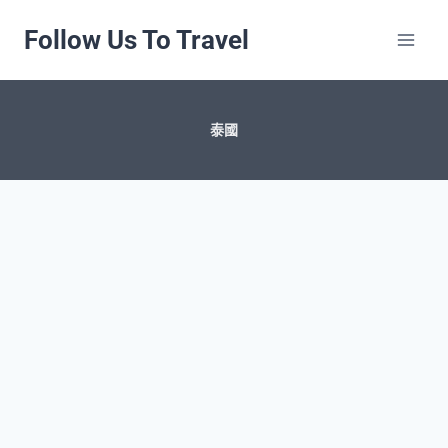
Skip
Follow Us To Travel
to
content
｜
泰國
第
7
頁