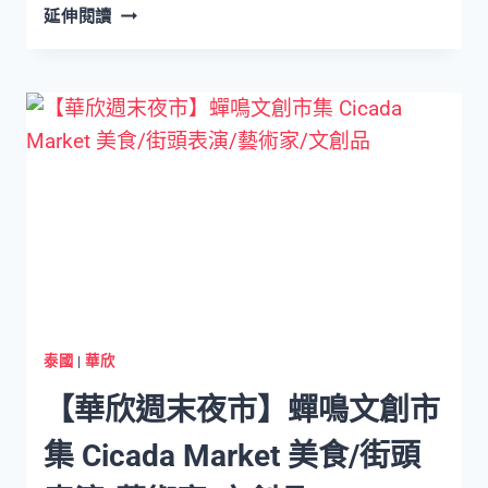
【清
延伸閱讀
邁
咖
啡
館】
清
邁
湄
林
森
林
系
咖
啡
泰國
|
華欣
館
【華欣週末夜市】蟬鳴文創市
DOI
CHAANG
集 Cicada Market 美食/街頭
COFFEE
MAE