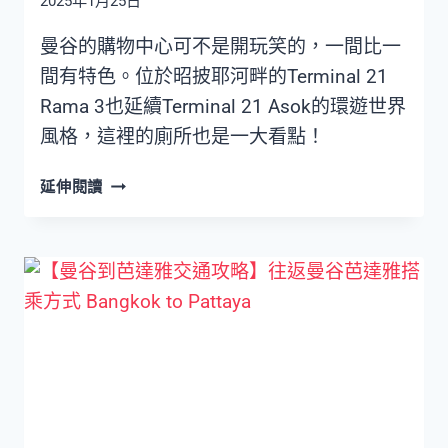
2025年1月25日
氛
圍
曼谷的購物中心可不是開玩笑的，一間比一
TALING
間有特色。位於昭披耶河畔的Terminal 21
CHAN
FLOATING
Rama 3也延續Terminal 21 Asok的環遊世界
MARKET
風格，這裡的廁所也是一大看點！
曼
延伸閱讀
谷
購
物
中
心
TERMINAL
21
RAMA
3
每
層