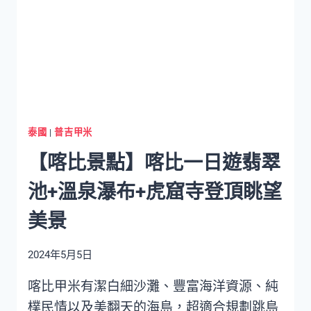
通】
往
返
合
艾
喀
比
交
泰國
|
普吉甲米
通
【喀比景點】喀比一日遊翡翠
攻
略
池+溫泉瀑布+虎窟寺登頂眺望
合
艾
美景
怎
麼
2024年5月5日
去
甲
喀比甲米有潔白細沙灘、豐富海洋資源、純
米
樸民情以及美翻天的海島，超適合規劃跳島
HATYAI