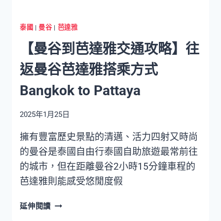
都
在
泰國
|
曼谷
|
芭達雅
環
【曼谷到芭達雅交通攻略】往
遊
世
返曼谷芭達雅搭乘方式
界
按
Bangkok to Pattaya
摩/
美
2025年1月25日
食/
逛
擁有豐富歷史景點的清邁、活力四射又時尚
廁
的曼谷是泰國自由行泰國自助旅遊最常前往
所/
交
的城市，但在距離曼谷2小時15分鐘車程的
通
芭達雅則能感受悠閒度假
攻
略
【曼
延伸閱讀
谷