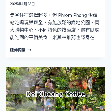
2025年1月23日
BANGKOK
TO
曼谷住宿選擇超多，但 Phrom Phong 澎蓬
PATTAYA
站吃喝玩樂齊全，有能放鬆的綠地公園、兩
大購物中心、不同特色的按摩店，還有隨處
能吃到的平價美食，米其林推薦也隱身在
曼
延伸閱讀
谷
住
宿
BTS
PHROM
PHONG
澎
蓬
站
飯