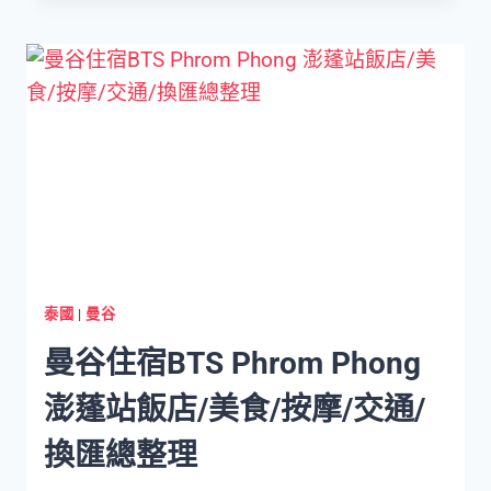
到
芭
達
雅
交
通
攻
略】
往
返
曼
谷
泰國
|
曼谷
芭
曼谷住宿BTS Phrom Phong
達
雅
澎蓬站飯店/美食/按摩/交通/
搭
乘
換匯總整理
方
式