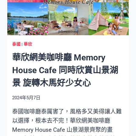
文
創
市
集
CICADA
MARKET
泰國
|
華欣
美
華欣網美咖啡廳 Memory
食/
街
House Cafe 同時欣賞山景湖
頭
表
景 旋轉木馬好少女心
演/
藝
2024年5月7日
術
家/
泰國咖啡廳泰厲害了，風格多又美得讓人難
文
以選擇，根本去不完！華欣網美咖啡廳
創
品
Memory House Cafe 山景湖景齊聚的畫