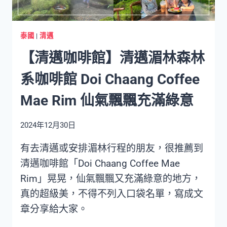
店/
美
食/
泰國
|
清邁
按
【清邁咖啡館】清邁湄林森林
摩/
交
系咖啡館 Doi Chaang Coffee
通/
換
Mae Rim 仙氣飄飄充滿綠意
匯
總
2024年12月30日
整
理
有去清邁或安排湄林行程的朋友，很推薦到
清邁咖啡館「Doi Chaang Coffee Mae
Rim」晃晃，仙氣飄飄又充滿綠意的地方，
真的超級美，不得不列入口袋名單，寫成文
章分享給大家。