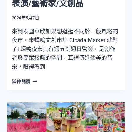
表演/藝術家/文創品
RIM
仙
2024年5月7日
氣
飄
來到泰國華欣如果想逛逛不同於一般風格的
飄
夜市，來蟬鳴文創市集 Cicada Market 就對
充
滿
了! 蟬鳴夜市只有週五到週日營業，是創作
綠
者與民眾接觸的空間，耳裡傳進優美的音
意
樂，眼裡看到
【華
延伸閱讀
欣
週
末
夜
市】
蟬
鳴