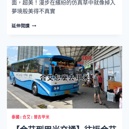
面，超美！漫步在繽紛的仿真草中就像掉入
夢境般美得不真實
華
延伸閱讀
欣
網
美
咖
啡
廳
MEMORY
HOUSE
CAFE
同
時
欣
賞
泰國
|
合艾
|
普吉甲米
山
景