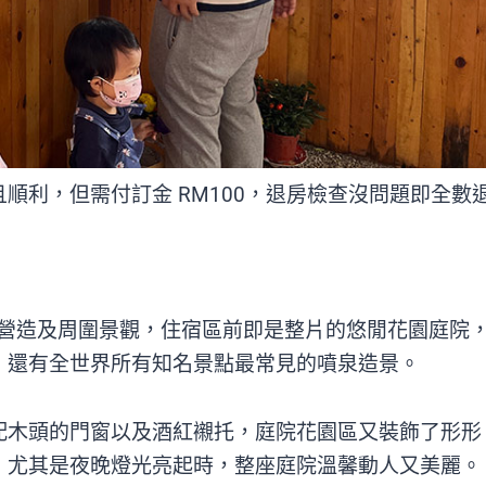
順利，但需付訂金 RM100，退房檢查沒問題即全數
特點就是環境營造及周圍景觀，住宿區前即是整片的悠閒花園庭院
，還有全世界所有知名景點最常見的噴泉造景。
配木頭的門窗以及酒紅襯托，庭院花園區又裝飾了形形
，尤其是夜晚燈光亮起時，整座庭院溫馨動人又美麗。