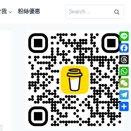
Search
於我
粉絲優惠
for:
Line
Fac
Thre
Wha
WeC
Tele
Shar