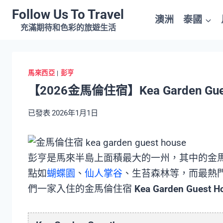
Skip
Follow Us To Travel
澳洲
泰國
to
充滿期待和色彩的旅遊生活
content
馬來西亞
|
彭亨
【2026金馬倫住宿】Kea Garden 
已發表
2026年1月1日
彭亨是馬來半島上面積最大的一州，其中的金
點如
蝴蝶園
、
仙人掌谷
、生苔森林等，而最熱門的
們一家入住的金馬倫住宿
Kea Garden Guest H