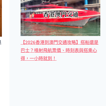
【2026香港到澳門交通攻略】搭船還是
退
巴士？噴射飛航票價、時刻表與搭乘心
得，一小時就到！
，