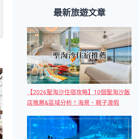
最新旅遊文章
【2026聖淘沙住宿攻略】10個聖淘沙飯
店推薦&區域分析！海景、親子渡假